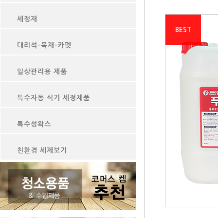
세정재
BEST
대리석-목재-카펫
일상관리용 제품
특수자동 식기 세정제품
특수성왁스
친환경 세제보기