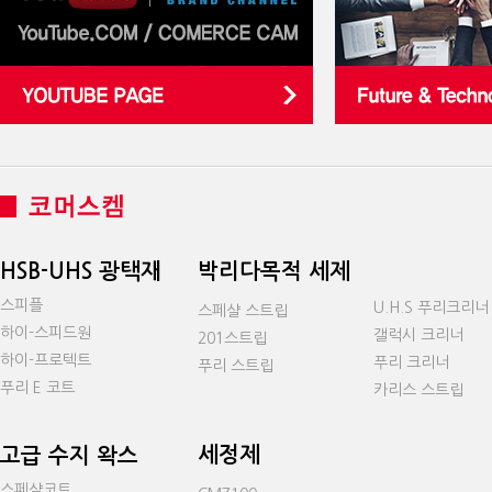
HSB-UHS 광택재
박리다목적 세제
스피플
U.H.S 푸리크리너
스페샬 스트립
하이-스피드원
갤럭시 크리너
201스트립
하이-프로텍트
푸리 크리너
푸리 스트립
푸리 E 코트
카리스 스트립
세정제
고급 수지 왁스
스페샬코트