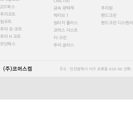
CMZ100
201왁스
금속 광택제
푸리원
푸리코트
엑티브 1
핸드크린
원코트
원터치 플러스
핸드크린 디스펜서
푸리 유-코트
코머스 더스트
푸리 H 코트
티-크린
모던왁스
푸리 글라스
주소 : 인천광역시 서구 오류동 434-96 전화 : 0