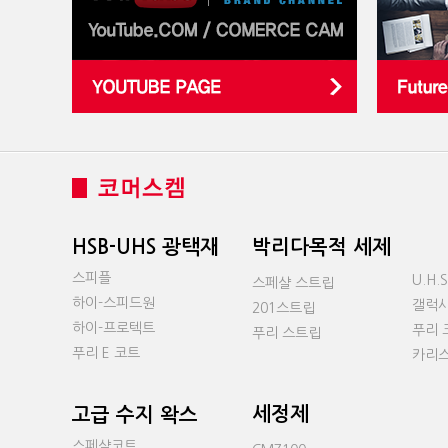
HSB-UHS 광택재
박리다목적 세제
스피플
U.H
스페샬 스트립
하이-스피드원
갤럭시
201스트립
하이-프로텍트
푸리 
푸리 스트립
푸리 E 코트
카리스
세정제
고급 수지 왁스
스페샬코트