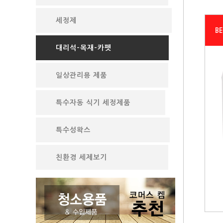
세정제
B
대리석-목재-카펫
일상관리용 제품
특수자동 식기 세정제품
특수성왁스
친환경 세제보기