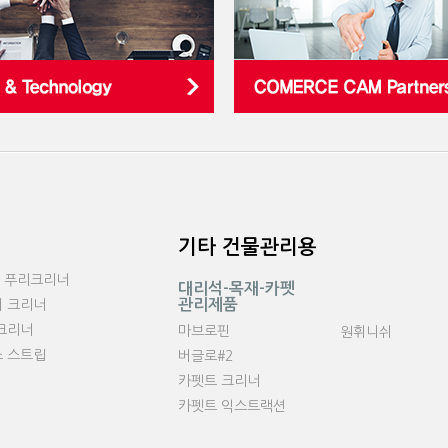
기타 건물관리용
.S 푸리크리너
대리석-목재-카펫
관리제품
 크리너
크리너
마브로핀
원휘니쉬
 스트립
버글로#2
카펫트 크리너
카펫트 익스트랙션