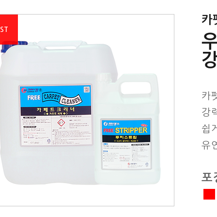
카
EST
카
강
쉽
유
포장