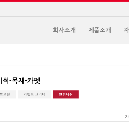
회사소개
제품소개
리석-목재-카펫
브로핀
카펫트 크리너
원휘니쉬